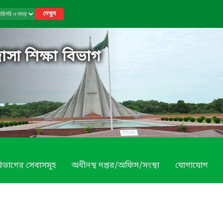
দেখুন
াসা শিক্ষা বিভাগ
িভাগের সেবাসমূহ
অধীনস্থ দপ্তর/অফিস/সংস্থা
যোগাযোগ