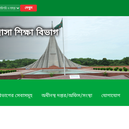
দেখুন
াসা শিক্ষা বিভাগ
িভাগের সেবাসমূহ
অধীনস্থ দপ্তর/অফিস/সংস্থা
যোগাযোগ