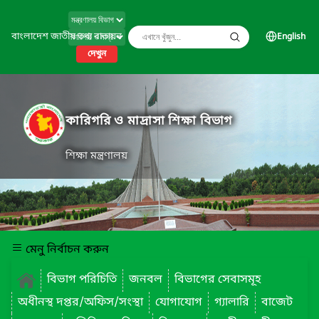
বাংলাদেশ জাতীয় তথ্য বাতায়ন
English
দেখুন
কারিগরি ও মাদ্রাসা শিক্ষা বিভাগ
শিক্ষা মন্ত্রণালয়
মেনু নির্বাচন করুন
বিভাগ পরিচিতি
জনবল
বিভাগের সেবাসমূহ
অধীনস্থ দপ্তর/অফিস/সংস্থা
যোগাযোগ
গ্যালারি
বাজেট