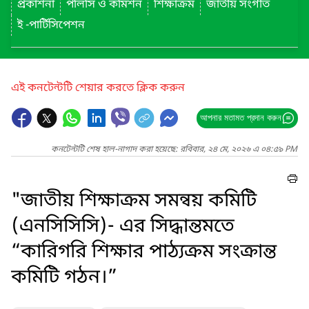
প্রকাশনা
পলিসি ও কমিশন
শিক্ষাক্রম
জাতীয় সংগীত
ই -পার্টিসিপেশন
এই কনটেন্টটি শেয়ার করতে ক্লিক করুন
আপনার মতামত প্রদান করুন
কনটেন্টটি শেষ হাল-নাগাদ করা হয়েছে: রবিবার, ২৪ মে, ২০২৬ এ ০৪:৫৯ PM
"জাতীয় শিক্ষাক্রম সমন্বয় কমিটি
(এনসিসিসি)- এর সিদ্ধান্তমতে
“কারিগরি শিক্ষার পাঠ্যক্রম সংক্রান্ত
কমিটি গঠন।”