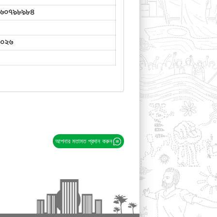
৬০৭৯৮৯৮৪
২০২৬
আপনার মতামত প্রদান করুন