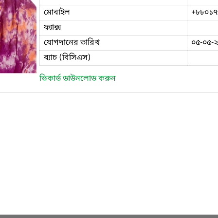
মোবাইল
+৮৮০১৭
ফ্যাক্স
যোগদানের তারিখ
০৫-০৫-
ব্যাচ (বিসিএস)
ভিকার্ড ডাউনলোড করুন