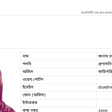
কনটেন্টটি শেষ হাল-নাগা
নাম
জনাব ত
পদবি
প্রশাসনি
অফিস
কারিগরি 
ওয়েব পোর্টল
ইমেইল
dsadm
ফোন (অফিস)
ইন্টারকম
কক্ষ নম্বর
১৬১৬