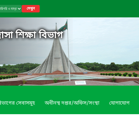
দেখুন
াসা শিক্ষা বিভাগ
িভাগের সেবাসমূহ
অধীনস্থ দপ্তর/অফিস/সংস্থা
যোগাযোগ