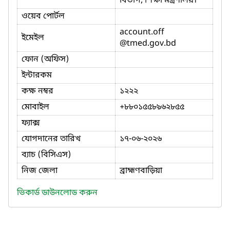
বিভাগ, শিক্ষা মন্ত্রণালয়।
ওয়েব পোর্টল
account.off
ইমেইল
@tmed.gov.bd
ফোন (অফিস)
ইন্টারকম
কক্ষ নম্বর
১২২২
মোবাইল
+৮৮০১৫৫৮৯৬২৮৫৫
ফ্যাক্স
যোগদানের তারিখ
১৭-০৬-২০২৬
ব্যাচ (বিসিএস)
নিজ জেলা
ব্রাহ্মণবাড়িয়া
ভিকার্ড ডাউনলোড করুন