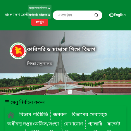
বাংলাদেশ জাতীয় তথ্য বাতায়ন
English
দেখুন
কারিগরি ও মাদ্রাসা শিক্ষা বিভাগ
শিক্ষা মন্ত্রণালয়
মেনু নির্বাচন করুন
বিভাগ পরিচিতি
জনবল
বিভাগের সেবাসমূহ
অধীনস্থ দপ্তর/অফিস/সংস্থা
যোগাযোগ
গ্যালারি
বাজেট