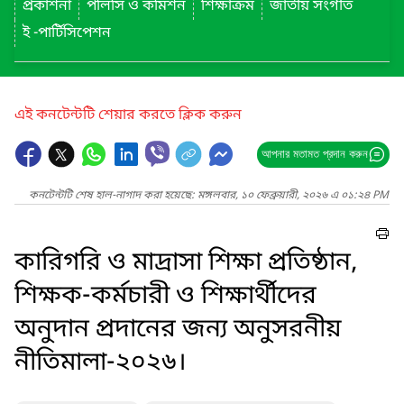
প্রকাশনা
পলিসি ও কমিশন
শিক্ষাক্রম
জাতীয় সংগীত
ই -পার্টিসিপেশন
এই কনটেন্টটি শেয়ার করতে ক্লিক করুন
আপনার মতামত প্রদান করুন
কনটেন্টটি শেষ হাল-নাগাদ করা হয়েছে: মঙ্গলবার, ১০ ফেব্রুয়ারী, ২০২৬ এ ০১:২৪ PM
কারিগরি ও মাদ্রাসা শিক্ষা প্রতিষ্ঠান,
শিক্ষক-কর্মচারী ও শিক্ষার্থীদের
অনুদান প্রদানের জন্য অনুসরনীয়
নীতিমালা-২০২৬।