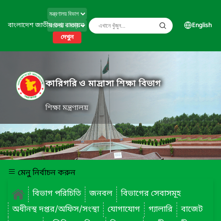
বাংলাদেশ জাতীয় তথ্য বাতায়ন
English
দেখুন
কারিগরি ও মাদ্রাসা শিক্ষা বিভাগ
শিক্ষা মন্ত্রণালয়
মেনু নির্বাচন করুন
বিভাগ পরিচিতি
জনবল
বিভাগের সেবাসমূহ
অধীনস্থ দপ্তর/অফিস/সংস্থা
যোগাযোগ
গ্যালারি
বাজেট