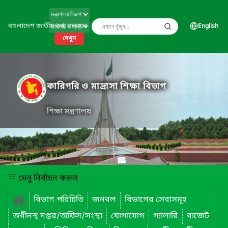
বাংলাদেশ জাতীয় তথ্য বাতায়ন
English
দেখুন
কারিগরি ও মাদ্রাসা শিক্ষা বিভাগ
শিক্ষা মন্ত্রণালয়
মেনু নির্বাচন করুন
বিভাগ পরিচিতি
জনবল
বিভাগের সেবাসমূহ
অধীনস্থ দপ্তর/অফিস/সংস্থা
যোগাযোগ
গ্যালারি
বাজেট