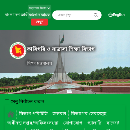
বাংলাদেশ জাতীয় তথ্য বাতায়ন
English
দেখুন
কারিগরি ও মাদ্রাসা শিক্ষা বিভাগ
শিক্ষা মন্ত্রণালয়
মেনু নির্বাচন করুন
বিভাগ পরিচিতি
জনবল
বিভাগের সেবাসমূহ
অধীনস্থ দপ্তর/অফিস/সংস্থা
যোগাযোগ
গ্যালারি
বাজেট