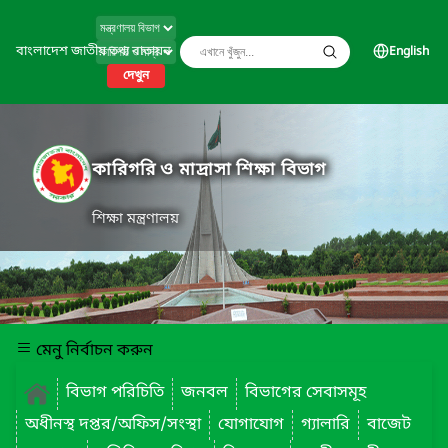
বাংলাদেশ জাতীয় তথ্য বাতায়ন
English
দেখুন
কারিগরি ও মাদ্রাসা শিক্ষা বিভাগ
শিক্ষা মন্ত্রণালয়
মেনু নির্বাচন করুন
বিভাগ পরিচিতি
জনবল
বিভাগের সেবাসমূহ
অধীনস্থ দপ্তর/অফিস/সংস্থা
যোগাযোগ
গ্যালারি
বাজেট