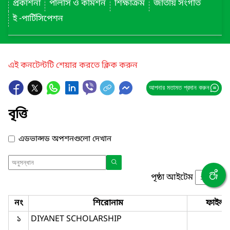
প্রকাশনা
পলিসি ও কমিশন
শিক্ষাক্রম
জাতীয় সংগীত
ই -পার্টিসিপেশন
এই কনটেন্টটি শেয়ার করতে ক্লিক করুন
আপনার মতামত প্রদান করুন
বৃত্তি
এডভান্সড অপশনগুলো দেখান
পৃষ্ঠা আইটেম
নং
শিরোনাম
ফাইল
১
DIYANET SCHOLARSHIP