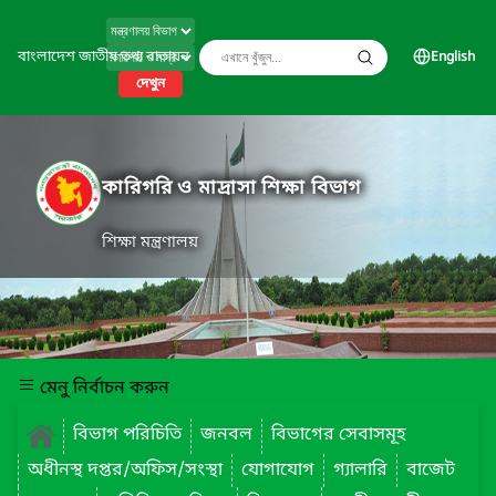
বাংলাদেশ জাতীয় তথ্য বাতায়ন
English
দেখুন
কারিগরি ও মাদ্রাসা শিক্ষা বিভাগ
শিক্ষা মন্ত্রণালয়
মেনু নির্বাচন করুন
বিভাগ পরিচিতি
জনবল
বিভাগের সেবাসমূহ
অধীনস্থ দপ্তর/অফিস/সংস্থা
যোগাযোগ
গ্যালারি
বাজেট