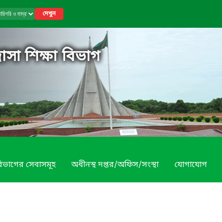
দেখুন
াসা শিক্ষা বিভাগ
িভাগের সেবাসমূহ
অধীনস্থ দপ্তর/অফিস/সংস্থা
যোগাযোগ