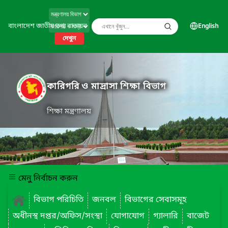
বাংলাদেশ জাতীয় তথ্য বাতায়ন
English
দেখুন
কারিগরি ও মাদ্রাসা শিক্ষা বিভাগ
শিক্ষা মন্ত্রণালয়
মেনু নির্বাচন করুন
বিভাগ পরিচিতি
জনবল
বিভাগের সেবাসমূহ
অধীনস্থ দপ্তর/অফিস/সংস্থা
যোগাযোগ
গ্যালারি
বাজেট