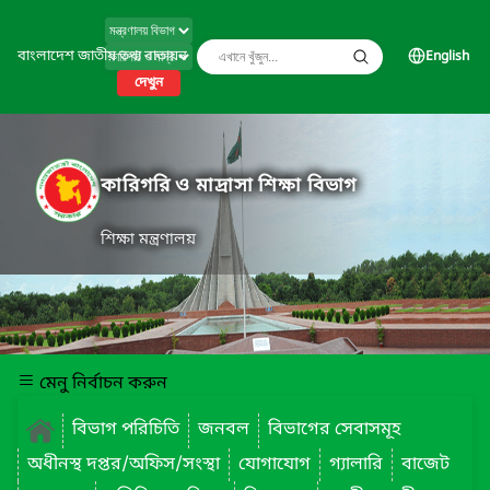
বাংলাদেশ জাতীয় তথ্য বাতায়ন
English
দেখুন
কারিগরি ও মাদ্রাসা শিক্ষা বিভাগ
শিক্ষা মন্ত্রণালয়
মেনু নির্বাচন করুন
বিভাগ পরিচিতি
জনবল
বিভাগের সেবাসমূহ
অধীনস্থ দপ্তর/অফিস/সংস্থা
যোগাযোগ
গ্যালারি
বাজেট