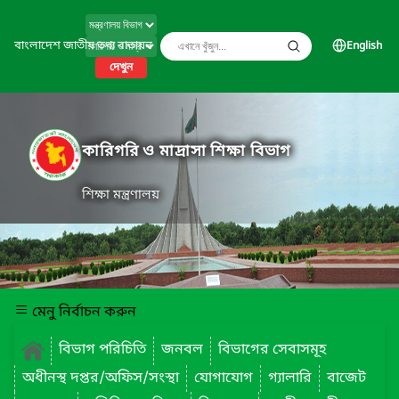
বাংলাদেশ জাতীয় তথ্য বাতায়ন
English
দেখুন
কারিগরি ও মাদ্রাসা শিক্ষা বিভাগ
শিক্ষা মন্ত্রণালয়
মেনু নির্বাচন করুন
বিভাগ পরিচিতি
জনবল
বিভাগের সেবাসমূহ
অধীনস্থ দপ্তর/অফিস/সংস্থা
যোগাযোগ
গ্যালারি
বাজেট