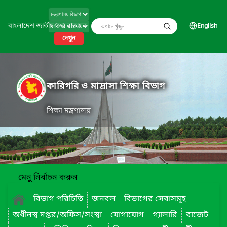
বাংলাদেশ জাতীয় তথ্য বাতায়ন
English
দেখুন
কারিগরি ও মাদ্রাসা শিক্ষা বিভাগ
শিক্ষা মন্ত্রণালয়
মেনু নির্বাচন করুন
বিভাগ পরিচিতি
জনবল
বিভাগের সেবাসমূহ
অধীনস্থ দপ্তর/অফিস/সংস্থা
যোগাযোগ
গ্যালারি
বাজেট