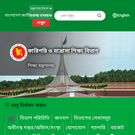
বাংলাদেশ জাতীয় তথ্য বাতায়ন
English
দেখুন
কারিগরি ও মাদ্রাসা শিক্ষা বিভাগ
শিক্ষা মন্ত্রণালয়
মেনু নির্বাচন করুন
বিভাগ পরিচিতি
জনবল
বিভাগের সেবাসমূহ
অধীনস্থ দপ্তর/অফিস/সংস্থা
যোগাযোগ
গ্যালারি
বাজেট