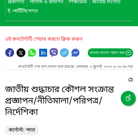
প্রকাশনা
পলিসি ও কমিশন
শিক্ষাক্রম
জাতীয় সংগীত
ই -পার্টিসিপেশন
এই কনটেন্টটি শেয়ার করতে ক্লিক করুন
আপনার মতামত প্রদান করুন
কনটেন্টটি শেষ হাল-নাগাদ করা হয়েছে: সোমবার, ৩ জুলাই, ২০২৩ এ ০৬:৩৯ PM
জাতীয় শুদ্ধাচার কৌশল সংক্রান্ত
প্রজ্ঞাপন/নীতিমালা/পরিপত্র/
নির্দেশিকা
কন্টেন্ট: পাতা