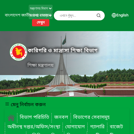
বাংলাদেশ জাতীয় তথ্য বাতায়ন
English
দেখুন
কারিগরি ও মাদ্রাসা শিক্ষা বিভাগ
শিক্ষা মন্ত্রণালয়
মেনু নির্বাচন করুন
বিভাগ পরিচিতি
জনবল
বিভাগের সেবাসমূহ
অধীনস্থ দপ্তর/অফিস/সংস্থা
যোগাযোগ
গ্যালারি
বাজেট