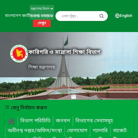
বাংলাদেশ জাতীয় তথ্য বাতায়ন
English
দেখুন
কারিগরি ও মাদ্রাসা শিক্ষা বিভাগ
শিক্ষা মন্ত্রণালয়
মেনু নির্বাচন করুন
বিভাগ পরিচিতি
জনবল
বিভাগের সেবাসমূহ
অধীনস্থ দপ্তর/অফিস/সংস্থা
যোগাযোগ
গ্যালারি
বাজেট