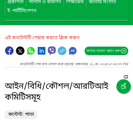
প্রকাশনা
পলিসি ও কমিশন
শিক্ষাক্রম
জাতীয় সংগীত
ই -পার্টিসিপেশন
এই কনটেন্টটি শেয়ার করতে ক্লিক করুন
আপনার মতামত প্রদান করুন
কনটেন্টটি শেষ হাল-নাগাদ করা হয়েছে: মঙ্গলবার, ২১ মে, ২০২৪ এ ০৫:৩৭ PM
আইন/বিধি/কৌশল/আরটিআই
কমিটিসমূহ
কন্টেন্ট: পাতা