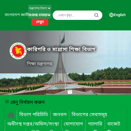
বাংলাদেশ জাতীয় তথ্য বাতায়ন
English
দেখুন
কারিগরি ও মাদ্রাসা শিক্ষা বিভাগ
শিক্ষা মন্ত্রণালয়
মেনু নির্বাচন করুন
বিভাগ পরিচিতি
জনবল
বিভাগের সেবাসমূহ
অধীনস্থ দপ্তর/অফিস/সংস্থা
যোগাযোগ
গ্যালারি
বাজেট